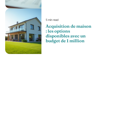
5 min read
Acquisition de maison
: les options
disponibles avec un
budget de 1 million