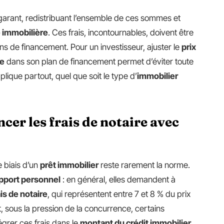
 garant, redistribuant l’ensemble de ces sommes et
 immobilière
. Ces frais, incontournables, doivent être
ns de financement. Pour un investisseur, ajuster le
prix
re
dans son plan de financement permet d’éviter toute
ique partout, quel que soit le type d’
immobilier
cer les frais de notaire avec
e biais d’un
prêt immobilier
reste rarement la norme.
pport personnel
: en général, elles demandent à
ais de notaire
, qui représentent entre 7 et 8 % du prix
t, sous la pression de la concurrence, certains
grer ces frais dans le
montant du crédit immobilier
.