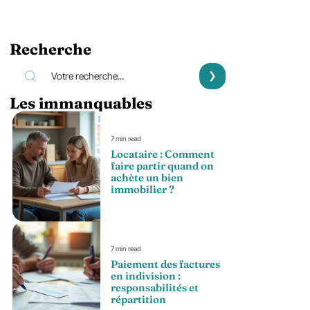
Recherche
Les immanquables
7 min read
Locataire : Comment
faire partir quand on
achète un bien
immobilier ?
7 min read
Paiement des factures
en indivision :
responsabilités et
répartition