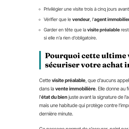
Privilégier une visite trois à cinq jours avan
Vérifier que le
vendeur
, l’
agent immobilie
Garder en tête que la
visite préalable
rest
si elle n’a rien d’obligatoire.
Pourquoi cette ultime v
sécuriser votre achat 
Cette
visite préalable
, que d’aucuns appel
dans la
vente immobilière
. Elle donne au 
l’
état du bien
juste avant la signature de l’
mais une habitude qui protège contre l’im
dernière minute.
Ce passage permet de s’assurer, point par 