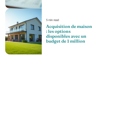
5 min read
Acquisition de maison
: les options
disponibles avec un
budget de 1 million