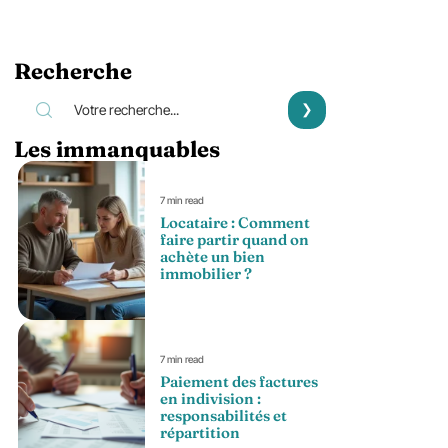
Recherche
Les immanquables
7 min read
Locataire : Comment
faire partir quand on
achète un bien
immobilier ?
7 min read
Paiement des factures
en indivision :
responsabilités et
répartition