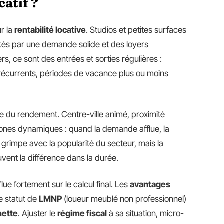
catif ?
r la
rentabilité locative
. Studios et petites surfaces
rtés par une demande solide et des loyers
s, ce sont des entrées et sorties régulières :
 récurrents, périodes de vacance plus ou moins
ce du rendement. Centre-ville animé, proximité
zones dynamiques : quand la demande afflue, la
hat grimpe avec la popularité du secteur, mais la
uvent la différence dans la durée.
influe fortement sur le calcul final. Les
avantages
le statut de
LMNP
(loueur meublé non professionnel)
nette
. Ajuster le
régime fiscal
à sa situation, micro-