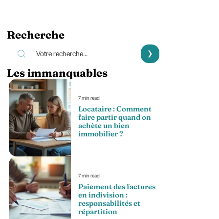
Recherche
Les immanquables
7 min read
Locataire : Comment
faire partir quand on
achète un bien
immobilier ?
7 min read
Paiement des factures
en indivision :
responsabilités et
répartition