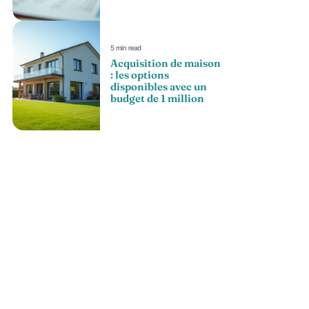
5 min read
Acquisition de maison
: les options
disponibles avec un
budget de 1 million